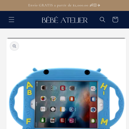
Ir
Envío GRATIS a partir de $2,000.00 👶🏻✈️
directamente
al contenido
Carrito
Ir
directamente
a la
información
del producto