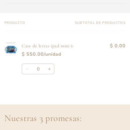
PRODUCTO
SUBTOTAL DE PRODUCTOS
Tu
carrito
$ 0.00
Case de letras ipad mini 6
$ 550.00/unidad
Cantidad
Reducir
Aumentar
cantidad
cantidad
para
para
Default
Default
Title
Title
Cargando...
Nuestras 3 promesas: