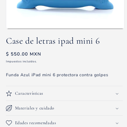
Abrir
elemento
Case de letras ipad mini 6
multimedia
1
en
una
Precio
$ 550.00 MXN
ventana
habitual
modal
Impuestos incluidos.
Funda Azul iPad mini 6 protectora contra golpes
Características
Materiales y cuidado
Edades recomendadas